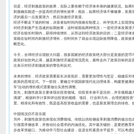
但是，经济刺激政策的效果，实际上要依赖于经济体本身的健康状况。如果
刺激确实能进一步提高经济的增长效率；相反，如果经济体不够健康，发展
济的最后一点发展潜力，然后加速经济衰退。
经济不断走下坡的时候，决策者短时间内很难在制度上、科学技术上实现突
对经济刺激产生迅速的短期效果，这时候面临两种情况：一是经济体发展潜
经济在较长时期内，获得持续增长，从而达到经济政策的目的；二是经济体
策能在短时间内刺激经济增长，但时间长了就会出现边际效用降低，政策效果
断恶化。
今天，全球经济出现较大问题，很多国家的经济政策绝大部分是直接的货币
政策好似饮鸩止渴，越是刺激经济越是情况恶化，最终走向了政策目标的反面
次表示对经济刺激政策的警告和反对。
未来的增长，经济政策需要延长决策焦距，需要更加理性与坚定，稳健应对
政策的思维定式。下一阶段，要确立中国国家现代化治理体系，构建更健康的
车”拉动的增长模式需要做出实质性调整。
首先，刺激性政策主要体现在投资领域。但投资本身不是目的，并非规模越大
滴灌”，根据科学计算和评估投资的规模、项目、行业和方向，合理把握投资
置。精准化和有效性，既是提高投资收益的需要，也是新发展理念的绿色、
中国情况仍不容乐观
另外，刺激性政策也体现在消费领域。传统以供给侧改革刺激消费的做法也
引领需求侧改革，并推动社会需求的内涵优化。其中最关键的，是要把教育
步改革突破口。为推动学习型社会建设，促进全民素质水平提升，可以考虑