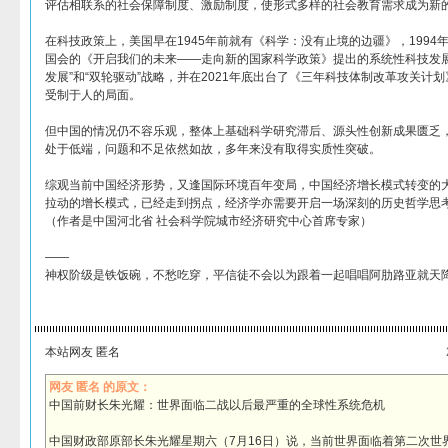
评估相联系的社会保障制度、激励制度，使形式多样的社会教育需求成为新
在科技政策上，美国早在1945年前就有《科学：没有止境的边疆》，1994年
国会的《开启我们的未来——走向新的国家科学政策》提出的系统性科技发展
发展”和“双轮驱动”战略，并在2021年底出台了《三年科技体制改革攻关计
受制于人的局面。
但中国的情况仍不容乐观，整体上基础科学研究滞后、源头性创新成果匮乏
处于低端，问题和不足依然如故，多年来没有取得实质性突破。
综观当前中国经济形势，又逢国际环境百年变局，中国经济增长模式转变的
拉动的增长模式，已经走到拐点，经济学亦需要开启一场深刻的历史哲学思
（作者是中国河北省 社会科学院城市经济研究中心首席专家）
——
神权阶级是铁饭碗，不愁吃穿，平信徒不会以为跟着一起唱唱阿肋路亚就天
本站网友 匿名
网友 匿名 的原文：
中国前财长朱光耀：世界面临二战以后最严重的全球性系统危机
中国财政部原部长朱光耀星期六（7月16日）说，当前世界面临着第二次世