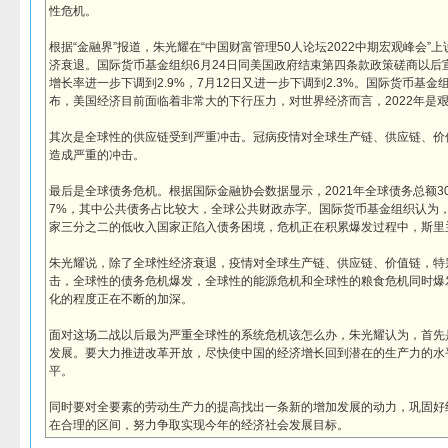
性危机。
根据“金融界”报道，朱光耀在“中国财富管理50人论坛2022中期宏观峰会
济衰退。国际货币基金组织6月24日同美国政府结束第四条款政策磋商以后宣
增长率进一步下调到2.9%，7月12日又进一步下调到2.3%。国际货币基
布，美国经济目前面临着非常大的下行压力，对世界经济而言，2022年是艰
其次是全球性的供应链受到严重冲击。冠病疫情对全球生产链、供应链、价
造成严重的冲击。
最后是全球债务危机。根据国际金融协会数据显示，2021年全球债务总额30
7%，其中公共债务占比较大，全球公共财政赤字。国际货币基金组织认为
家三分之二的低收入国家正陷入债务困境，危机正在积累爆发过程中，斯里
朱光耀说，除了全球性经济衰退，疫情对全球生产链、供应链、价值链，特
击，全球性的债务危机爆发，全球性的能源危机和全球性的粮食危机同时爆
化的程度正在不断的加深。
面对这场二战以后最为严重全球性的系统危机该怎么办，朱光耀认为，首先
发展。要大力推进改革开放，尽快使中国的经济增长回到潜在的生产力的水平
平。
同时要对全要素的劳动生产力的提高找出一条新的增加发展的动力，巩固好
在合理的区间，努力争取实现今年的经济社会发展目标。