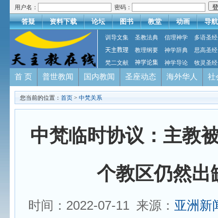
用户名：
密码：
答疑
资料下载
论坛
图书
教堂
动画
导航
训导文集
圣教法典
信理神学
多语圣经
天主教理
教理纲要
神学辞典
思高圣经
梵二文献
神学论集
神学导论
牧灵圣经
首 页
普世教闻
国内教闻
圣座动态
海外华人
社
您当前的位置：
首页
>
中梵关系
中梵临时协议：主教
个教区仍然出
时间：2022-07-11 来源：
亚洲新