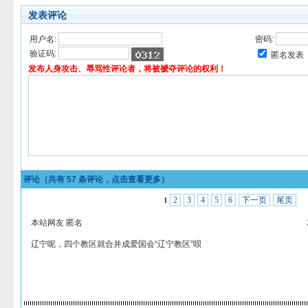
发表评论
用户名:
密码:
验证码:
匿名发表
发布人身攻击、辱骂性评论者，将被褫夺评论的权利！
评论（共有
57
条评论，点击查看更多）
2
3
4
5
6
下一页
尾页
1
本站网友 匿名
辽宁呢，四个教区就合并成爱国会“辽宁教区”呗