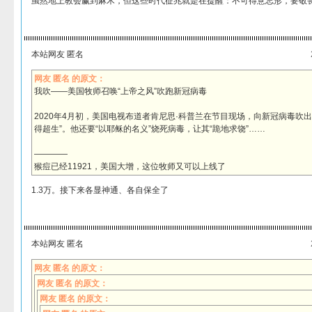
虽然地上教会赢到麻木，但这些时代征兆就是在提醒：不可得意忘形，要敬
本站网友 匿名
网友 匿名 的原文：
我吹——美国牧师召唤“上帝之风”吹跑新冠病毒
2020年4月初，美国电视布道者肯尼思·科普兰在节目现场，向新冠病毒吹出
得超生”。他还要“以耶稣的名义”烧死病毒，让其“跪地求饶”……
————
猴痘已经11921，美国大增，这位牧师又可以上线了
1.3万。接下来各显神通、各自保全了
本站网友 匿名
网友 匿名 的原文：
网友 匿名 的原文：
网友 匿名 的原文：