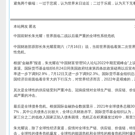
避免两个极端：一过于悲观，认为世界末日迫近；二过于乐观，认为天下无
本站网友 匿名
中国前财长朱光耀：世界面临二战以后最严重的全球性系统危机
中国财政部原部长朱光耀星期六（7月16日）说，当前世界面临着第二次世
性危机。
根据“金融界”报道，朱光耀在“中国财富管理50人论坛2022中期宏观峰会”
衰退。国际货币基金组织6月24日同美国政府结束第四条款政策磋商以后宣布
率进一步下调到2.9%，7月12日又进一步下调到2.3%。国际货币基金组
国经济目前面临着非常大的下行压力，对世界经济而言，2022年是艰难的，2
其次是全球性的供应链受到严重冲击。冠病疫情对全球生产链、供应链、价
成严重的冲击。
最后是全球债务危机。根据国际金融协会数据显示，2021年全球债务总额30
7%，其中公共债务占比较大，全球公共财政赤字。国际货币基金组织认为
家三分之二的低收入国家正陷入债务困境，危机正在积累爆发过程中，斯里
朱光耀说，除了全球性经济衰退，疫情对全球生产链、供应链、价值链，特
击，全球性的债务危机爆发，全球性的能源危机和全球性的粮食危机同时爆