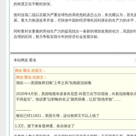
的程度正在不断的加深。
面对这场二战以后最为严重全球性的系统危机该怎么办，朱光耀认为，首先
展。要大力推进改革开放，尽快使中国的经济增长回到潜在的生产力的水平，
同时要对全要素的劳动生产力的提高找出一条新的增加发展的动力，巩固好
合理的区间，努力争取实现今年的经济社会发展目标。
本站网友 匿名
网友 匿名 的原文：
网友 匿名 的原文：
我吹——美国牧师召唤“上帝之风”吹跑新冠病毒
2020年4月初，美国电视布道者肯尼思·科普兰在节目现场，向新冠病毒吹出
不得超生”。他还要“以耶稣的名义”烧死病毒，让其“跪地求饶”……
————
猴痘已经11921，美国大增，这位牧师又可以上线了
1.3万。接下来各显神通、各自保全了