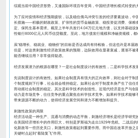
综观当前中国经济形势，又逢国际环境百年变局，中国经济增长模式转变的
为了应对疫情和经济预期疲软，以及稳住俄乌冲突引发的经济要素波动，中国
长措施——积极的财政政策、扩张性的货币金融政策、稳投资促消费、保粮
定、保民生基本需求。截至上半年共发行4.04万亿元地方债，以支持基础设
性银行8000亿元人民币信贷额度。至此，地方债发行规模和净融资规模，
虽“稳增长、稳就业、稳物价”的目标是否达成尚有待检验，但这也许是本届
但是，对这类刺激性经济政策效果的预期，边际效用在显著衰减，逐渐不被
能否继续沿用？非常值得疑虑。
经济发展潜力的根源在哪里？一是社会制度设计的有效性，二是科学技术发
先说制度设计的有效性。如果社会制度具有强大的正向效率，则社会对于制
个制度规则下行事，社会就会维持稳定。如果社会对于制度本身产生了信任
而动摇社会制度的稳定。其次是科学技术的创造性。近现代经济是生产与创
动力是市场竞争，往往竞争的重点聚焦在科学技术竞争。如果科学技术能够
带来源源不断的动力，使得经济发展空间和潜力不断增加和提升。
刺激性政策的局限
经济活动是一种生产、流通与消费的动态平衡，刺激经济增长是经济学研究
在美国经济增长中的作用巨大，特别是罗斯福为走出1929年危机、二战后的
化新政等一些历史关口，刺激性政策都起到重要作用。而中国在改革开放之后
关键时点起到“着陆复飞”作用。