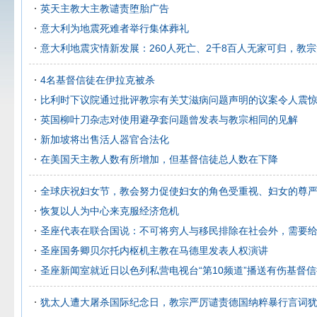
英天主教大主教谴责堕胎广告
意大利为地震死难者举行集体葬礼
意大利地震灾情新发展：260人死亡、2千8百人无家可归，教
4名基督信徒在伊拉克被杀
比利时下议院通过批评教宗有关艾滋病问题声明的议案令人震
英国柳叶刀杂志对使用避孕套问题曾发表与教宗相同的见解
新加坡将出售活人器官合法化
在美国天主教人数有所增加，但基督信徒总人数在下降
全球庆祝妇女节，教会努力促使妇女的角色受重视、妇女的尊
恢复以人为中心来克服经济危机
圣座代表在联合国说：不可将穷人与移民排除在社会外，需要
圣座国务卿贝尔托内枢机主教在马德里发表人权演讲
圣座新闻室就近日以色列私营电视台“第10频道”播送有伤基督
犹太人遭大屠杀国际纪念日，教宗严厉谴责德国纳粹暴行言词