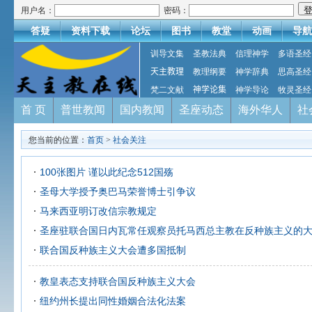
用户名：
密码：
答疑
资料下载
论坛
图书
教堂
动画
导航
训导文集
圣教法典
信理神学
多语圣经
天主教理
教理纲要
神学辞典
思高圣经
梵二文献
神学论集
神学导论
牧灵圣经
首 页
普世教闻
国内教闻
圣座动态
海外华人
社
您当前的位置：
首页
>
社会关注
100张图片 谨以此纪念512国殇
圣母大学授予奥巴马荣誉博士引争议
马来西亚明订改信宗教规定
圣座驻联合国日内瓦常任观察员托马西总主教在反种族主义的
联合国反种族主义大会遭多国抵制
教皇表态支持联合国反种族主义大会
纽约州长提出同性婚姻合法化法案