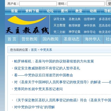
用户名：
密码：
答疑
资料下载
论坛
图书
教堂
动画
导航
训导文集
圣教法典
信理神学
多语圣经
天主教理
教理纲要
神学辞典
思高圣经
梵二文献
神学论集
神学导论
牧灵圣经
首 页
普世教闻
国内教闻
圣座动态
海外华人
社
您当前的位置：
首页
>
中梵关系
帕罗林枢机：圣座与中国的协议朝著续签的方向发展
保定安主教威胁那些不肯登记的人暂停圣礼
看——中梵协议后日渐迷茫的中国教会
对《圣座关于中国神职人员民事登记的牧灵指导》的解读 ——
梵蒂冈外长就中梵关系答记者问
《关于保定教区圣职人员民事登记的牧函》符合《圣座关于中
对中梵协议中“悖论”的理解