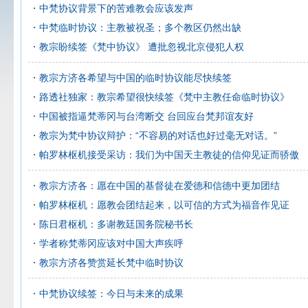
中梵协议背景下的苦难教会应该发声
中梵临时协议：主教被祝圣；多个教区仍然出缺
教宗盼续签《梵中协议》 遭批忽视北京侵犯人权
教宗方济各希望与中国的临时协议能尽快续签
路透社独家：教宗希望很快续签《梵中主教任命临时协议》
中国被指逼梵蒂冈与台湾断交 台回应台梵邦谊友好
教宗为梵中协议辩护：“不容易的对话也好过毫无对话。”
帕罗林枢机接受采访：我们为中国天主教徒的信仰见证而骄傲
教宗方济各：愿在中国的基督徒在爱德和信德中更加团结
帕罗林枢机：愿教会团结起来，以可信的方式为福音作见证
陈日君枢机：多谢教廷国务院秘书长
学者称梵蒂冈应该对中国大声疾呼
教宗方济各赞赏延长梵中临时协议
中梵协议续签：今日与未来的成果