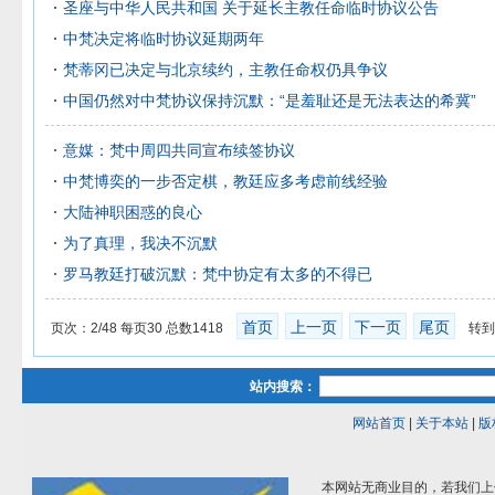
圣座与中华人民共和国 关于延长主教任命临时协议公告
中梵决定将临时协议延期两年
梵蒂冈已决定与北京续约，主教任命权仍具争议
中国仍然对中梵协议保持沉默：“是羞耻还是无法表达的希冀”
意媒：梵中周四共同宣布续签协议
中梵博奕的一步否定棋，教廷应多考虑前线经验
大陆神职困惑的良心
为了真理，我决不沉默
罗马教廷打破沉默：梵中协定有太多的不得已
首页
上一页
下一页
尾页
页次：2/48 每页30 总数1418
转到
站内搜索：
网站首页
|
关于本站
|
版
本网站无商业目的，若我们上